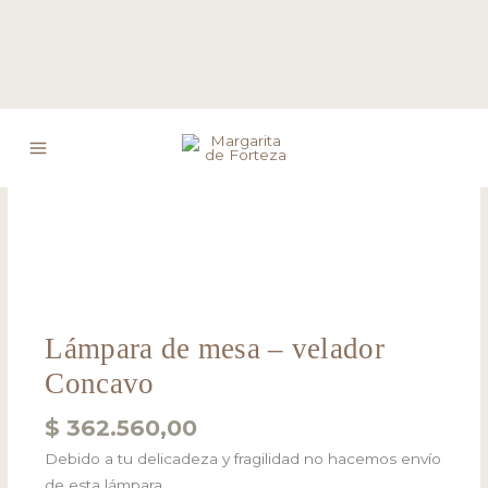
Ir
Lámpara
al
de
contenido
mesa
-
velador
Concavo
cantidad
Lámpara de mesa – velador
Concavo
$
362.560,00
Debido a tu delicadeza y fragilidad no hacemos envío
de esta lámpara.