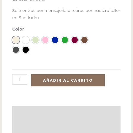
Solo envíos por mensajería o retiros por nuestro taller
en San Isidro
Color
Crudo
Blanco
Verde Seco
Rosado
Azul Marino
Verde Inglés
Granate
Habano
Gris
Negro
AÑADIR AL CARRITO
Descripción
Información adicional