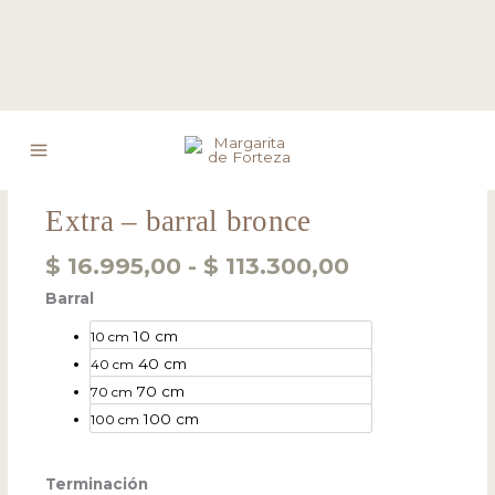
Ir
Rango
Extra
al
de
-
contenido
precios:
barral
desde
Extra – barral bronce
bronce
$ 16.995,00
cantidad
$
16.995,00
-
$
113.300,00
hasta
$ 113.300,00
Barral
10 cm
10 cm
40 cm
40 cm
70 cm
70 cm
100 cm
100 cm
Terminación