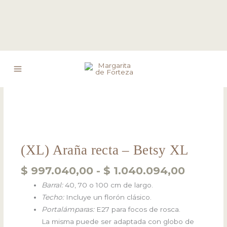
Ir
Rango
(XL)
al
de
Araña
contenido
precios
recta
desde
-
$ 997.0
Betsy
hasta
XL
$ 1.040
cantidad
(XL) Araña recta – Betsy XL
$
997.040,00
-
$
1.040.094,00
Barral:
40, 70 o 100 cm de largo.
Techo:
Incluye un florón clásico.
Portalámparas:
E27 para focos de rosca.
La misma puede ser adaptada con globo de