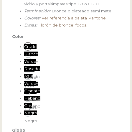
vidrio y portalámparas tipo G9 o GU10.
Terminación:
Bronce o plateado semi mate.
Colores:
Ver referencia a paleta Pantone.
Extras:
Florón de bronce
,
focos.
Color
Crudo
Blanco
Crudo
Verde
Blanco
Rosado
Seco
Azul
Rosado
Verde
Verde
Marino
Seco
Granate
Inglés
Azul
Habano
Granate
Verde
Marino
Gris
Habano
Inglés
Negro
Gris
Negro
Globo