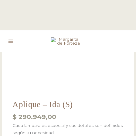
Ir
Aplique
al
-
contenido
Ida
(S)
cantidad
Aplique – Ida (S)
$
290.949,00
Cada lampara es especial y sus detalles son definidos
según tu necesidad.