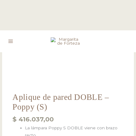
Ir
Aplique
al
de
contenido
pared
DOBLE
-
Poppy
(S)
cantidad
Aplique de pared DOBLE –
Poppy (S)
$
416.037,00
La lámpara Poppy S DOBLE viene con brazo
recto.