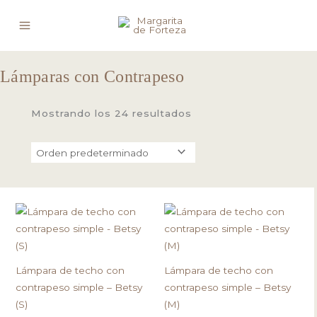
Ir
al
contenido
Lámparas con Contrapeso
Mostrando los 24 resultados
Este
Este
producto
pro
tiene
tien
múltiples
múlt
Lámpara de techo con
Lámpara de techo con
variantes.
vari
contrapeso simple – Betsy
contrapeso simple – Betsy
Las
Las
(S)
(M)
opciones
opc