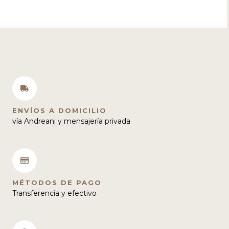
elegir
eleg
en
en
la
la
página
pági
de
de
producto
pro
ENVÍOS A DOMICILIO
vía Andreani y mensajería privada
MÉTODOS DE PAGO
Transferencia y efectivo