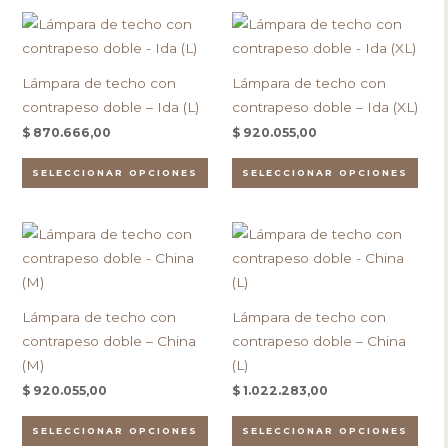
pueden
pue
Este
Este
elegir
eleg
producto
pro
en
en
tiene
tien
la
la
Lámpara de techo con
Lámpara de techo con
múltiples
múlt
página
pági
contrapeso doble – Ida (L)
contrapeso doble – Ida (XL)
variantes.
vari
de
de
$
870.666,00
$
920.055,00
Las
Las
producto
pro
opciones
opc
SELECCIONAR OPCIONES
SELECCIONAR OPCIONES
se
se
pueden
pue
Este
Este
elegir
eleg
producto
pro
en
en
tiene
tien
la
la
múltiples
múlt
página
pági
Lámpara de techo con
Lámpara de techo con
variantes.
vari
de
de
contrapeso doble – China
contrapeso doble – China
Las
Las
producto
pro
(M)
(L)
opciones
opc
$
920.055,00
$
1.022.283,00
se
se
pueden
pue
SELECCIONAR OPCIONES
SELECCIONAR OPCIONES