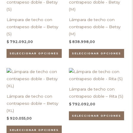
producto
pro
página
pági
tiene
tien
de
de
múltiples
múlt
producto
pro
Lámpara de techo con
Lámpara de techo con
variantes.
vari
contrapeso doble – Betsy
contrapeso doble – Betsy
Las
Las
(S)
(M)
opciones
opc
$
792.092,00
$
838.998,00
se
se
pueden
pue
SELECCIONAR OPCIONES
SELECCIONAR OPCIONES
elegir
eleg
en
en
Este
Este
la
la
producto
pro
página
pági
tiene
tien
de
de
Lámpara de techo con
múltiples
múlt
producto
pro
Lámpara de techo con
contrapeso doble – Rita (S)
variantes.
vari
contrapeso doble – Betsy
$
792.092,00
Las
Las
(XL)
opciones
opc
SELECCIONAR OPCIONES
$
920.055,00
se
se
pueden
pue
SELECCIONAR OPCIONES