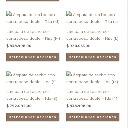
elegir
eleg
en
en
Este
Este
la
la
producto
pro
página
pági
tiene
tien
de
de
Lámpara de techo con
Lámpara de techo con
múltiples
múlt
producto
pro
contrapeso doble – Rita (M)
contrapeso doble – Rita (L)
variantes.
vari
$
838.998,00
$
920.055,00
Las
Las
opciones
opc
SELECCIONAR OPCIONES
SELECCIONAR OPCIONES
se
se
pueden
pue
Este
Este
elegir
eleg
producto
pro
en
en
tiene
tien
la
la
Lámpara de techo con
Lámpara de techo con
múltiples
múlt
página
pági
contrapeso doble – Ida (S)
contrapeso doble – Ida (M)
variantes.
vari
de
de
$
792.092,00
$
838.998,00
Las
Las
producto
pro
opciones
opc
SELECCIONAR OPCIONES
SELECCIONAR OPCIONES
se
se