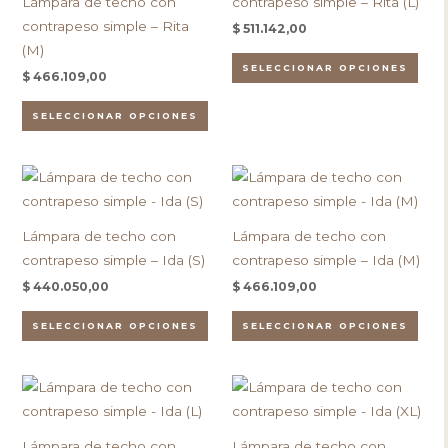
Lámpara de techo con
contrapeso simple – Rita (L)
variantes.
vari
contrapeso simple – Rita
$
511.142,00
Las
Las
(M)
opciones
opc
SELECCIONAR OPCIONES
$
466.109,00
se
se
pueden
pue
SELECCIONAR OPCIONES
elegir
eleg
en
en
Este
Este
la
la
producto
pro
página
pági
tiene
tien
de
de
Lámpara de techo con
Lámpara de techo con
múltiples
múlt
producto
pro
contrapeso simple – Ida (S)
contrapeso simple – Ida (M)
variantes.
vari
$
440.050,00
$
466.109,00
Las
Las
opciones
opc
SELECCIONAR OPCIONES
SELECCIONAR OPCIONES
se
se
pueden
pue
Este
Este
elegir
eleg
producto
pro
en
en
tiene
tien
la
la
Lámpara de techo con
Lámpara de techo con