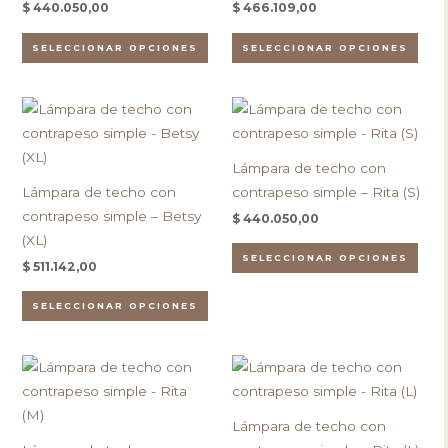
$
440.050,00
$
466.109,00
se
se
pueden
pue
SELECCIONAR OPCIONES
SELECCIONAR OPCIONES
elegir
eleg
en
en
Este
Este
la
la
producto
pro
página
pági
tiene
tien
de
de
Lámpara de techo con
múltiples
múlt
producto
pro
Lámpara de techo con
contrapeso simple – Rita (S)
variantes.
vari
contrapeso simple – Betsy
$
440.050,00
Las
Las
(XL)
opciones
opc
SELECCIONAR OPCIONES
$
511.142,00
se
se
pueden
pue
SELECCIONAR OPCIONES
elegir
eleg
en
en
Este
Este
la
la
producto
pro
página
pági
tiene
tien
de
de
Lámpara de techo con
múltiples
múlt
producto
pro