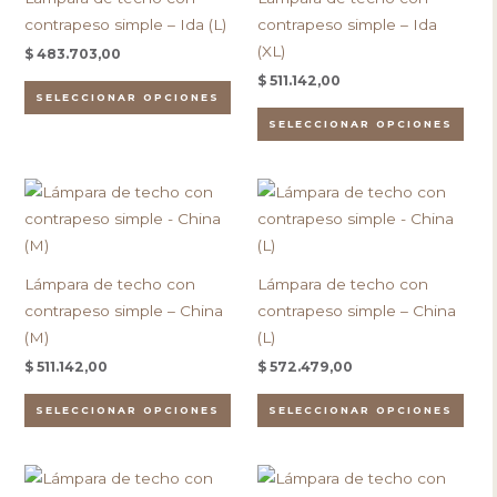
múltiples
múlt
página
pági
contrapeso simple – Ida (L)
contrapeso simple – Ida
variantes.
vari
de
de
(XL)
$
483.703,00
Las
Las
producto
pro
$
511.142,00
opciones
opc
SELECCIONAR OPCIONES
se
se
SELECCIONAR OPCIONES
pueden
pue
elegir
eleg
Este
Este
en
en
producto
pro
la
la
tiene
tien
página
pági
múltiples
múlt
de
de
Lámpara de techo con
Lámpara de techo con
variantes.
vari
producto
pro
contrapeso simple – China
contrapeso simple – China
Las
Las
(M)
(L)
opciones
opc
$
511.142,00
$
572.479,00
se
se
pueden
pue
SELECCIONAR OPCIONES
SELECCIONAR OPCIONES
elegir
eleg
en
en
Este
Este
la
la