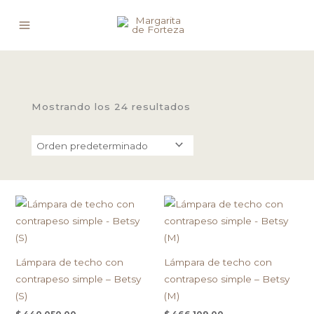
Ir
al
contenido
Mostrando los 24 resultados
Este
Est
producto
pro
tiene
tien
múltiples
múlt
Lámpara de techo con
Lámpara de techo con
variantes.
vari
contrapeso simple – Betsy
contrapeso simple – Betsy
Las
Las
(S)
(M)
opciones
opc