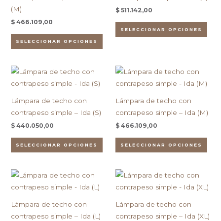
variantes.
vari
(M)
$
511.142,00
Las
Las
$
466.109,00
opciones
opc
SELECCIONAR OPCIONES
se
se
SELECCIONAR OPCIONES
pueden
pue
elegir
eleg
Este
Est
en
en
producto
pro
la
la
tiene
tien
página
pág
Lámpara de techo con
Lámpara de techo con
múltiples
múlt
de
de
contrapeso simple – Ida (S)
contrapeso simple – Ida (M)
variantes.
vari
producto
pro
$
440.050,00
$
466.109,00
Las
Las
opciones
opc
SELECCIONAR OPCIONES
SELECCIONAR OPCIONES
se
se
pueden
pue
Este
Est
elegir
eleg
producto
pro
en
en
tiene
tien
la
la
Lámpara de techo con
Lámpara de techo con
múltiples
múlt
página
pág
contrapeso simple – Ida (L)
contrapeso simple – Ida (XL)