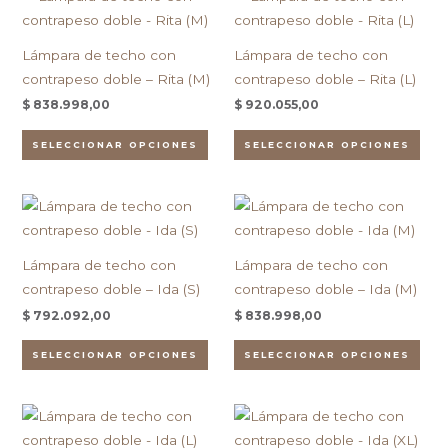
la
la
producto
pro
página
pág
tiene
tien
de
de
Lámpara de techo con
Lámpara de techo con
múltiples
múlt
producto
pro
contrapeso doble – Rita (M)
contrapeso doble – Rita (L)
variantes.
vari
$
838.998,00
$
920.055,00
Las
Las
opciones
opc
SELECCIONAR OPCIONES
SELECCIONAR OPCIONES
se
se
pueden
pue
Este
Est
elegir
eleg
producto
pro
en
en
tiene
tien
la
la
Lámpara de techo con
Lámpara de techo con
múltiples
múlt
página
pág
contrapeso doble – Ida (S)
contrapeso doble – Ida (M)
variantes.
vari
de
de
$
792.092,00
$
838.998,00
Las
Las
producto
pro
opciones
opc
SELECCIONAR OPCIONES
SELECCIONAR OPCIONES
se
se
pueden
pue
Este
Est
elegir
eleg
producto
pro
en
en