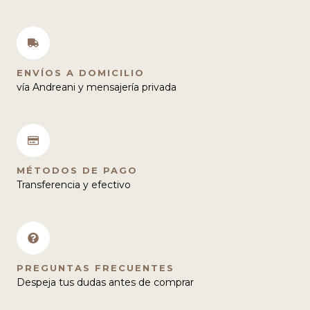
página
pág
de
de
producto
pro
ENVÍOS A DOMICILIO
vía Andreani y mensajería privada
MÉTODOS DE PAGO
Transferencia y efectivo
PREGUNTAS FRECUENTES
Despeja tus dudas antes de comprar