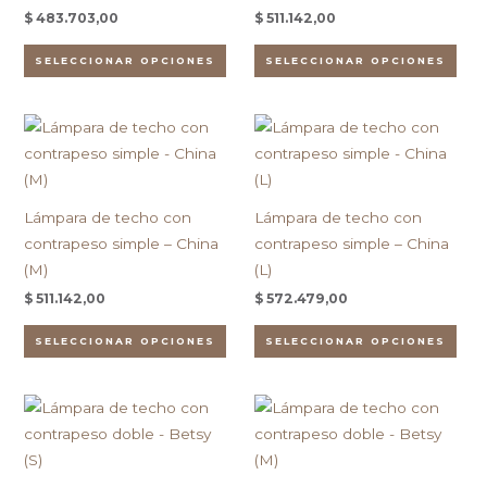
variantes.
vari
de
de
$
483.703,00
$
511.142,00
Las
Las
producto
pro
opciones
opc
SELECCIONAR OPCIONES
SELECCIONAR OPCIONES
se
se
pueden
pue
Este
Est
elegir
eleg
producto
pro
en
en
tiene
tien
la
la
múltiples
múlt
página
pág
Lámpara de techo con
Lámpara de techo con
variantes.
vari
de
de
contrapeso simple – China
contrapeso simple – China
Las
Las
producto
pro
(M)
(L)
opciones
opc
$
511.142,00
$
572.479,00
se
se
pueden
pue
SELECCIONAR OPCIONES
SELECCIONAR OPCIONES
elegir
eleg
en
en
Este
Est
la
la
producto
pro
página
pág
tiene
tien
de
de
múltiples
múlt