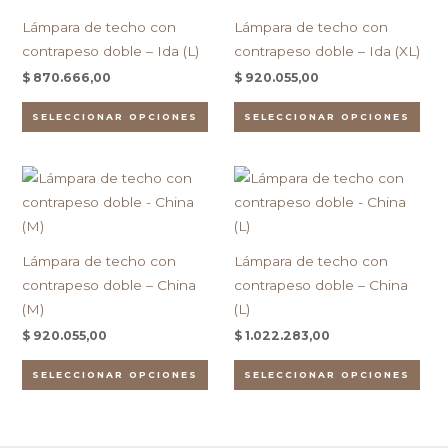
tiene
tien
la
la
Lámpara de techo con
Lámpara de techo con
múltiples
múlt
página
pág
contrapeso doble – Ida (L)
contrapeso doble – Ida (XL)
variantes.
vari
de
de
$
870.666,00
$
920.055,00
Las
Las
producto
pro
opciones
opc
SELECCIONAR OPCIONES
SELECCIONAR OPCIONES
se
se
pueden
pue
Este
Est
elegir
eleg
producto
pro
en
en
tiene
tien
la
la
múltiples
múlt
página
pág
Lámpara de techo con
Lámpara de techo con
variantes.
vari
de
de
contrapeso doble – China
contrapeso doble – China
Las
Las
producto
pro
(M)
(L)
opciones
opc
$
920.055,00
$
1.022.283,00
se
se
pueden
pue
SELECCIONAR OPCIONES
SELECCIONAR OPCIONES
elegir
eleg
en
en
la
la