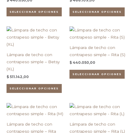
$
440.050,00
$
466.109,00
se
se
pueden
pue
SELECCIONAR OPCIONES
SELECCIONAR OPCIONES
elegir
eleg
en
en
Este
Est
la
la
producto
pro
página
pág
tiene
tien
de
de
Lámpara de techo con
múltiples
múlt
producto
pro
Lámpara de techo con
contrapeso simple – Rita (S)
variantes.
vari
contrapeso simple – Betsy
$
440.050,00
Las
Las
(XL)
opciones
opc
SELECCIONAR OPCIONES
$
511.142,00
se
se
pueden
pue
SELECCIONAR OPCIONES
elegir
eleg
en
en
Este
Est
la
la
producto
pro
página
pág
tiene
tien
de
de
Lámpara de techo con
Lámpara de techo con
múltiples
múlt
producto
pro
contrapeso simple – Rita
contrapeso simple – Rita (L)