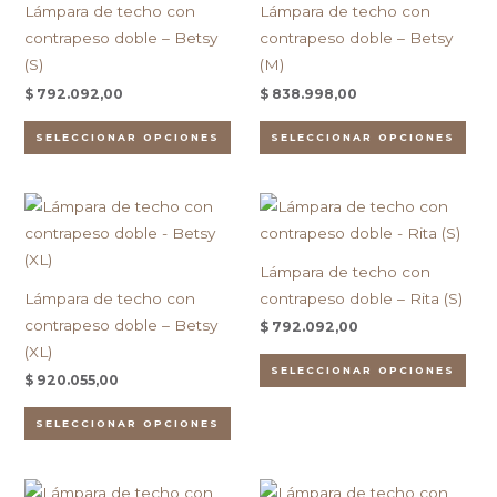
producto
pro
Lámpara de techo con
Lámpara de techo con
variantes.
vari
contrapeso doble – Betsy
contrapeso doble – Betsy
Las
Las
(S)
(M)
opciones
opc
$
792.092,00
$
838.998,00
se
se
pueden
pue
SELECCIONAR OPCIONES
SELECCIONAR OPCIONES
elegir
eleg
en
en
Este
Est
la
la
producto
pro
página
pág
tiene
tien
de
de
Lámpara de techo con
múltiples
múlt
producto
pro
Lámpara de techo con
contrapeso doble – Rita (S)
variantes.
vari
contrapeso doble – Betsy
$
792.092,00
Las
Las
(XL)
opciones
opc
SELECCIONAR OPCIONES
$
920.055,00
se
se
pueden
pue
SELECCIONAR OPCIONES
elegir
eleg
en
en
Este
Est