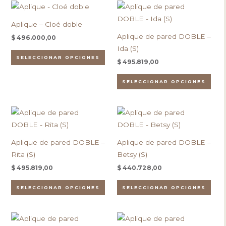
Este
Este
se
se
producto
pro
pueden
pue
Aplique – Cloé doble
tiene
tien
elegir
eleg
Aplique de pared DOBLE –
$
496.000,00
múltiples
múlt
en
en
Ida (S)
variantes.
vari
la
la
SELECCIONAR OPCIONES
$
495.819,00
Las
Las
página
pági
opciones
opc
de
de
SELECCIONAR OPCIONES
se
se
producto
pro
pueden
pue
Este
Este
elegir
eleg
producto
pro
en
en
tiene
tien
la
la
Aplique de pared DOBLE –
Aplique de pared DOBLE –
múltiples
múlt
página
pági
Rita (S)
Betsy (S)
variantes.
vari
de
de
$
495.819,00
$
440.728,00
Las
Las
producto
pro
opciones
opc
SELECCIONAR OPCIONES
SELECCIONAR OPCIONES
se
se
pueden
pue
Este
Este
elegir
eleg