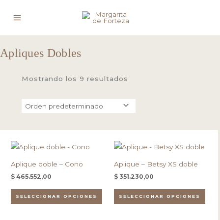
Ir
al
contenido
Apliques Dobles
Mostrando los 9 resultados
Este
Este
producto
pro
Aplique doble – Cono
Aplique – Betsy XS doble
tiene
tien
$
465.552,00
$
351.230,00
múltiples
múlt
variantes.
vari
SELECCIONAR OPCIONES
SELECCIONAR OPCIONES
Las
Las
opciones
opc