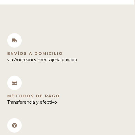
en
la
página
de
producto
ENVÍOS A DOMICILIO
vía Andreani y mensajería privada
MÉTODOS DE PAGO
Transferencia y efectivo