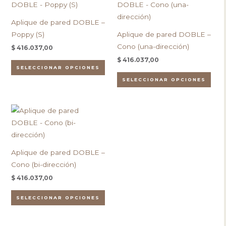
producto
pro
en
en
tiene
tien
la
la
Aplique de pared DOBLE –
múltiples
múlt
página
pági
Poppy (S)
Aplique de pared DOBLE –
variantes.
vari
de
de
Cono (una-dirección)
$
416.037,00
Las
Las
producto
pro
$
416.037,00
opciones
opc
SELECCIONAR OPCIONES
se
se
SELECCIONAR OPCIONES
pueden
pue
elegir
eleg
Este
en
en
producto
la
la
tiene
página
pági
múltiples
de
de
Aplique de pared DOBLE –
variantes.
producto
pro
Cono (bi-dirección)
Las
$
416.037,00
opciones
se
SELECCIONAR OPCIONES
pueden
elegir